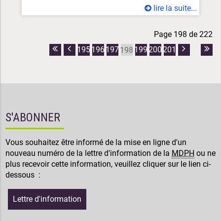
lire la suite...
Page 198 de 222
195
196
197
199
200
201
198
Première
Page
Page
Dern
page
précédente
suivante
pag
S'ABONNER
Vous souhaitez être informé de la mise en ligne d'un
nouveau numéro de la lettre d'information de la
MDPH
ou ne
plus recevoir cette information, veuillez cliquer sur le lien ci-
dessous :
Lettre d'information