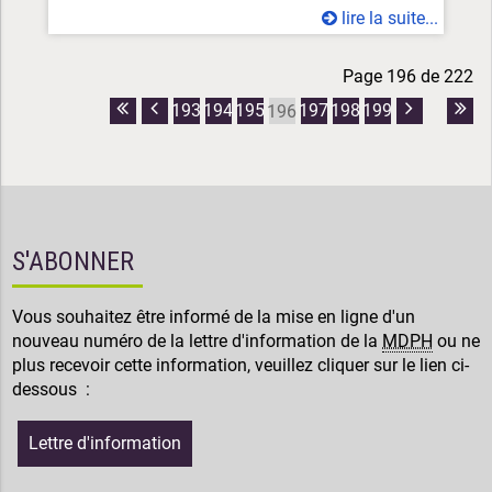
lire la suite...
Page 196 de 222
193
194
195
197
198
199
196
Première
Page
Page
Dern
page
précédente
suivante
pag
S'ABONNER
Vous souhaitez être informé de la mise en ligne d'un
nouveau numéro de la lettre d'information de la
MDPH
ou ne
plus recevoir cette information, veuillez cliquer sur le lien ci-
dessous :
Lettre d'information