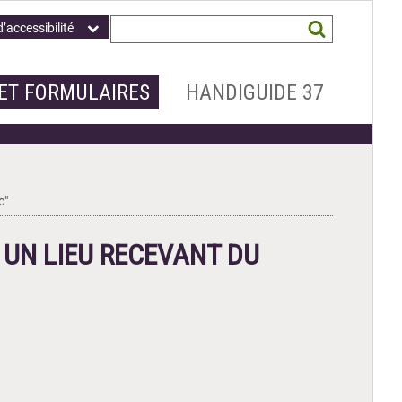
Champ
Mots
d’accessibilité
obligatoire
clés
recherchés
*
ET FORMULAIRES
HANDIGUIDE 37
c"
 UN LIEU RECEVANT DU