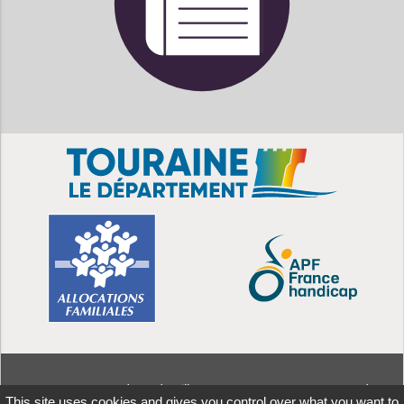
MDPH
37 - 38 rue Edouard Vaillant CS 14233 - 37042 Tours Cedex
This site uses cookies and gives you control over what you want to