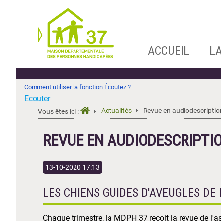
Aller
ACCUEIL
L
au
contenu
Comment utiliser la fonction Écoutez ?
Ecouter
Actualités
Revue en audiodescriptio
Vous êtes ici :
REVUE EN AUDIODESCRIPTI
13-10-2020 17:13
LES CHIENS GUIDES D'AVEUGLES DE 
Chaque trimestre, la
MDPH
37 reçoit la revue de l'a