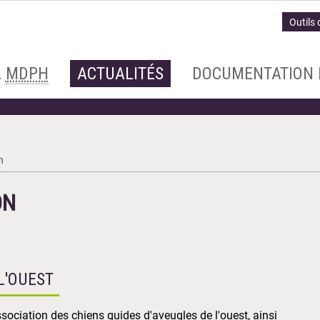
Outils 
A
MDPH
ACTUALITÉS
DOCUMENTATION 
n
ON
L'OUEST
ssociation des chiens guides d'aveugles de l'ouest, ainsi