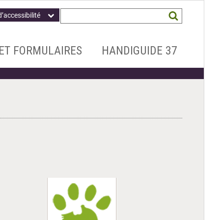
Champ
Mots
d’accessibilité
obligatoire
clés
recherchés
*
ET FORMULAIRES
HANDIGUIDE 37