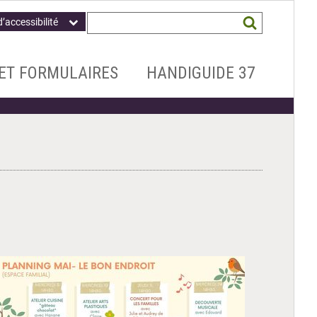
Champ
Mots
d’accessibilité
obligatoire
clés
recherchés
*
ET FORMULAIRES
HANDIGUIDE 37