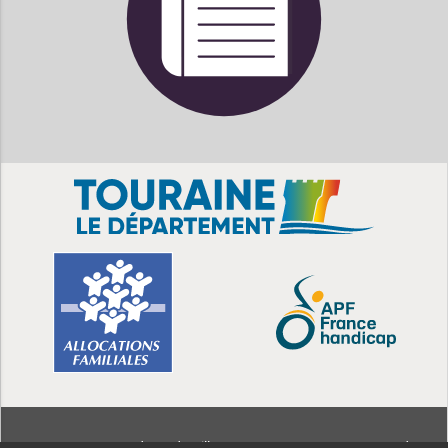
MDPH
37 - 38 rue Edouard Vaillant CS 14233 - 37042 Tours Cedex