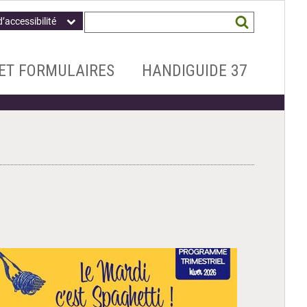
Champ
Mots
d’accessibilité
obligatoire
clés
recherchés
*
ET FORMULAIRES
HANDIGUIDE 37