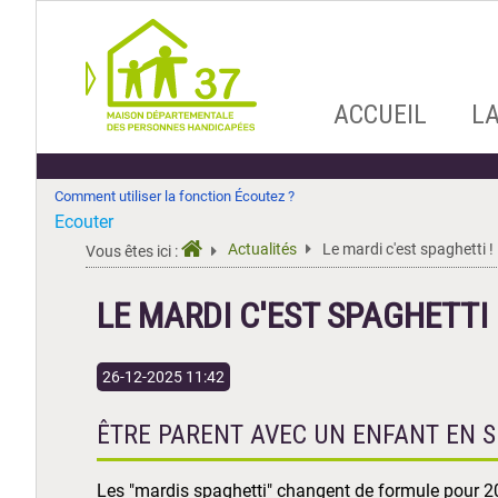
Aller
ACCUEIL
L
au
contenu
Comment utiliser la fonction Écoutez ?
Ecouter
Actualités
Le mardi c'est spaghetti !
Vous êtes ici :
LE MARDI C'EST SPAGHETTI 
26-12-2025 11:42
ÊTRE PARENT AVEC UN ENFANT EN S
Les "mardis spaghetti" changent de formule pour 2