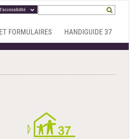
Champ
Mots
d’accessibilité
obligatoire
clés
recherchés
*
ET FORMULAIRES
HANDIGUIDE 37