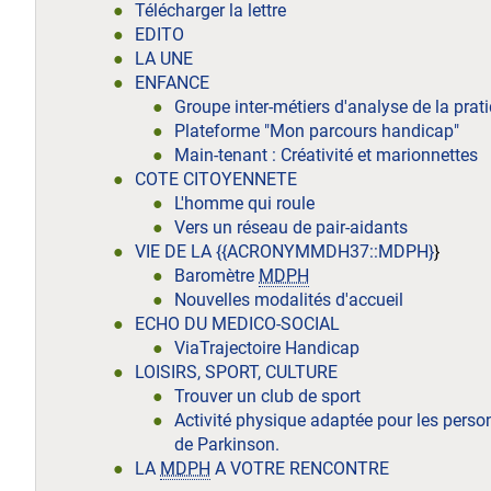
Télécharger la lettre
EDITO
LA UNE
ENFANCE
Groupe inter-métiers d'analyse de la prat
Plateforme "Mon parcours handicap"
Main-tenant : Créativité et marionnettes
COTE CITOYENNETE
L'homme qui roule
Vers un réseau de pair-aidants
VIE DE LA {{ACRONYMMDH37::MDPH}
}
Baromètre
MDPH
Nouvelles modalités d'accueil
ECHO DU MEDICO-SOCIAL
ViaTrajectoire Handicap
LOISIRS, SPORT, CULTURE
Trouver un club de sport
Activité physique adaptée pour les perso
de Parkinson.
LA
MDPH
A VOTRE RENCONTRE