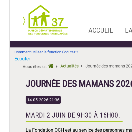
Aller
ACCUEIL
L
au
contenu
Comment utiliser la fonction Écoutez ?
Ecouter
Actualités
Journée des mamans 20
Vous êtes ici :
JOURNÉE DES MAMANS 202
14-05-2026 21:36
MARDI 2 JUIN DE 9H30 À 16H00.
La Fondation
OCH
est au service des personnes mal