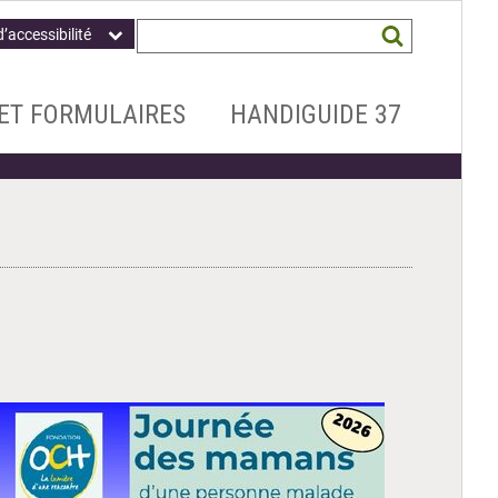
Champ
Mots
d’accessibilité
obligatoire
clés
recherchés
*
ET FORMULAIRES
HANDIGUIDE 37