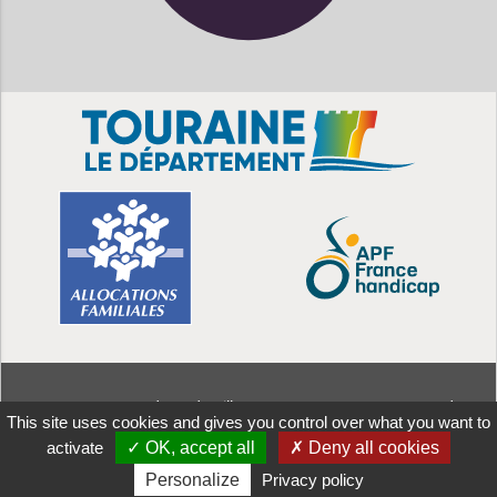
MDPH
37 - 38 rue Edouard Vaillant CS 14233 - 37042 Tours Cedex
This site uses cookies and gives you control over what you want to
1 - tél : 02 47 75 26 66
Aller
Mentions
Politique de
Plan de
Accessibilité :
activate
✓ OK, accept all
✗ Deny all cookies
au
légales
confidentialité
site
partiellement conforme
Personalize
Privacy policy
contenu