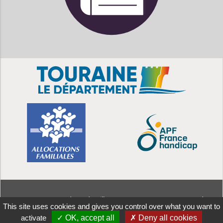
MDPH
37 - 38 rue Edouard Vaillant CS 14233 - 37042 Tours Cedex
This site uses cookies and gives you control over what you want to
1 - tél : 02 47 75 26 66
Aller
Mentions
Politique de
Plan de
Accessibilité :
activate
✓ OK, accept all
✗ Deny all cookies