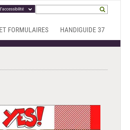
Champ
Mots
d’accessibilité
obligatoire
clés
recherchés
*
ET FORMULAIRES
HANDIGUIDE 37