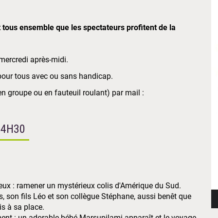
t tous ensemble que les spectateurs profitent de la
mercredi après-midi.
 pour tous avec ou sans handicap.
en groupe ou en fauteuil roulant) par mail :
14H30
eux : ramener un mystérieux colis d'Amérique du Sud.
ss, son fils Léo et son collègue Stéphane, aussi benêt que
is à sa place.
ment : un adorable bébé Marsupilami apparaît et le voyage