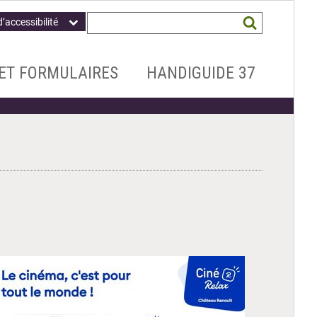
Champ
Mots
d’accessibilité
obligatoire
clés
recherchés
*
ET FORMULAIRES
HANDIGUIDE 37