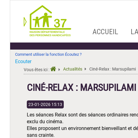
Aller
ACCUEIL
L
au
contenu
Comment utiliser la fonction Écoutez ?
Ecouter
Actualités
Ciné-Relax : Marsupilami
Vous êtes ici :
CINÉ-RELAX : MARSUPILAMI
23-01-2026 15:13
Les séances Relax sont des séances ordinaires rend
exclu du cinéma.
Elles proposent un environnement bienveillant et d
sans crainte.