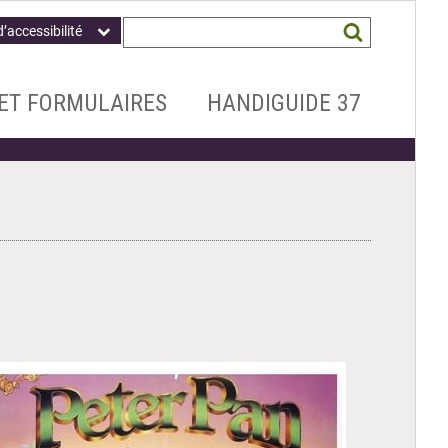
Champ
Mots
d’accessibilité
obligatoire
clés
recherchés
*
ET FORMULAIRES
HANDIGUIDE 37