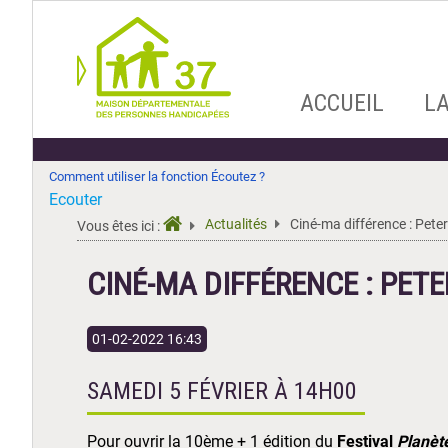
Aller
ACCUEIL
L
au
contenu
Comment utiliser la fonction Écoutez ?
Ecouter
Actualités
Ciné-ma différence : Pete
Vous êtes ici :
CINÉ-MA DIFFÉRENCE : PETE
01-02-2022 16:43
SAMEDI 5 FÉVRIER À 14H00
Pour ouvrir la 10ème + 1 édition du
Festival
Planèt