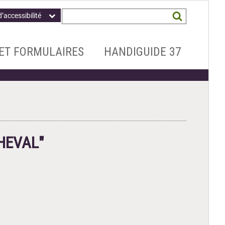
Champ
Mots
d’accessibilité
obligatoire
clés
recherchés
*
ET FORMULAIRES
HANDIGUIDE 37
CHEVAL"