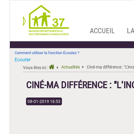
Aller
ACCUEIL
L
au
contenu
Comment utiliser la fonction Écoutez ?
Ecouter
Actualités
Ciné-ma différence : "L'in
Vous êtes ici :
CINÉ-MA DIFFÉRENCE : "L'
08-01-2019 16:53