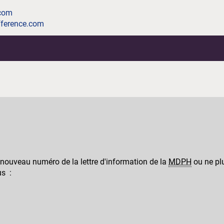
.com
ference.com
 nouveau numéro de la lettre d'information de la
MDPH
ou ne plu
us :