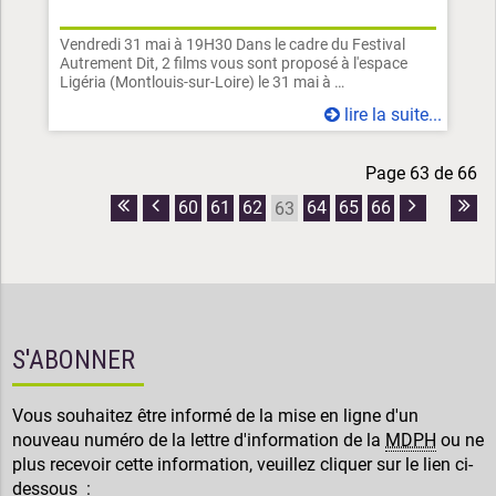
Vendredi 31 mai à 19H30 Dans le cadre du Festival
Autrement Dit, 2 films vous sont proposé à l'espace
Ligéria (Montlouis-sur-Loire) le 31 mai à …
lire la suite...
Page 63 de 66
60
61
62
64
65
66
63
Première
Page
Page
Dern
page
précédente
suivante
pag
S'ABONNER
Vous souhaitez être informé de la mise en ligne d'un
nouveau numéro de la lettre d'information de la
MDPH
ou ne
plus recevoir cette information, veuillez cliquer sur le lien ci-
dessous :