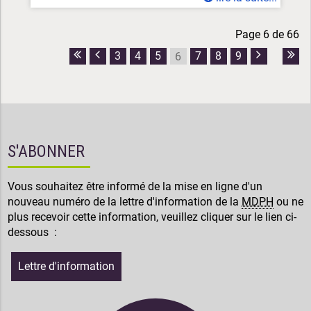
Page 6 de 66
3
4
5
7
8
9
6
Première
Page
Page
Dern
page
précédente
suivante
pag
S'ABONNER
Vous souhaitez être informé de la mise en ligne d'un
nouveau numéro de la lettre d'information de la
MDPH
ou ne
plus recevoir cette information, veuillez cliquer sur le lien ci-
dessous :
Lettre d'information