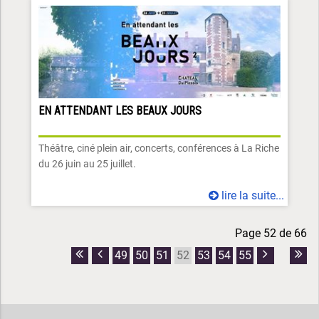
EN ATTENDANT LES BEAUX JOURS
Théâtre, ciné plein air, concerts, conférences à La Riche
du 26 juin au 25 juillet.
lire la suite...
Page 52 de 66
49
50
51
53
54
55
52
Première
Page
Page
Dern
page
précédente
suivante
pag