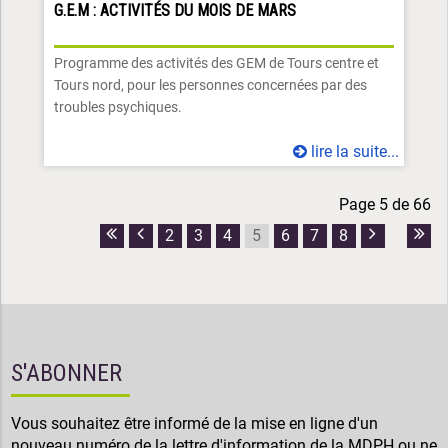
G.E.M : ACTIVITÉS DU MOIS DE MARS
Programme des activités des GEM de Tours centre et
Tours nord, pour les personnes concernées par des
troubles psychiques.
lire la suite...
Page 5 de 66
2
3
4
6
7
8
5
Première
Page
Page
Dern
page
précédente
suivante
pag
S'ABONNER
Vous souhaitez être informé de la mise en ligne d'un
nouveau numéro de la lettre d'information de la
MDPH
ou ne