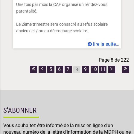
Une fois par mois la CAF organise un rendez-vous
parentalité.
Le 2ème trimestre sera consacré au refus scolaire
anxieux et / ou au décrochage scolaire.
lire la suite...
Page 8 de 222
5
6
7
9
10
11
8
Première
Page
Page
Dern
page
précédente
suivante
pag
S'ABONNER
Vous souhaitez être informé de la mise en ligne d'un
nouveau numéro de la lettre d'information de la
MDPH
ou ne