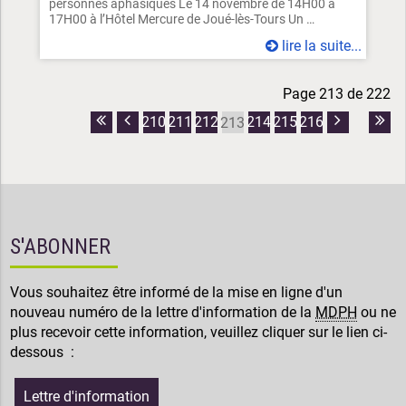
personnes aphasiques Le 14 novembre de 14H00 à
17H00 à l’Hôtel Mercure de Joué-lès-Tours Un …
lire la suite...
Page 213 de 222
210
211
212
214
215
216
213
Première
Page
Page
Dern
page
précédente
suivante
pag
S'ABONNER
Vous souhaitez être informé de la mise en ligne d'un
nouveau numéro de la lettre d'information de la
MDPH
ou ne
plus recevoir cette information, veuillez cliquer sur le lien ci-
dessous :
Lettre d'information