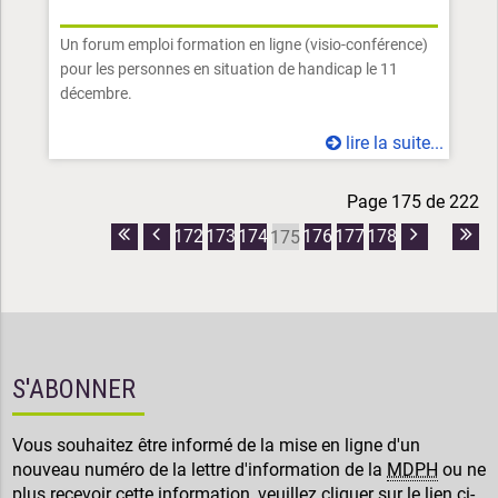
Un forum emploi formation en ligne (visio-conférence)
pour les personnes en situation de handicap le 11
décembre.
lire la suite...
Page 175 de 222
172
173
174
176
177
178
175
Première
Page
Page
Dern
page
précédente
suivante
pag
S'ABONNER
Vous souhaitez être informé de la mise en ligne d'un
nouveau numéro de la lettre d'information de la
MDPH
ou ne
plus recevoir cette information, veuillez cliquer sur le lien ci-